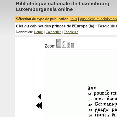
Bibliothèque nationale de Luxembourg
Luxemburgensia online
Sélection du type de publication:
tous
|
quotidiens et hebdomad
Clef du cabinet des princes de l'Europe (la) : Fascicule 
Navigation:
Home
|
Calendrier
|
Fascicule
Zoom