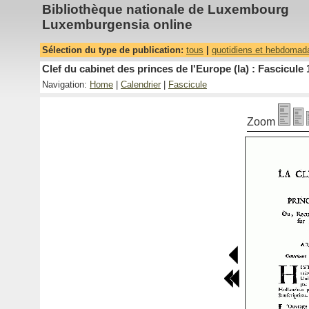
Bibliothèque nationale de Luxembourg
Luxemburgensia online
Sélection du type de publication:
tous
|
quotidiens et hebdomad
Clef du cabinet des princes de l'Europe (la) : Fascicule 
Navigation:
Home
|
Calendrier
|
Fascicule
Zoom