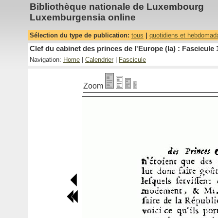
Bibliothèque nationale de Luxembourg
Luxemburgensia online
Sélection du type de publication:
tous
|
quotidiens et hebdomad
Clef du cabinet des princes de l'Europe (la) : Fascicule 
Navigation:
Home
|
Calendrier
|
Fascicule
Zoom