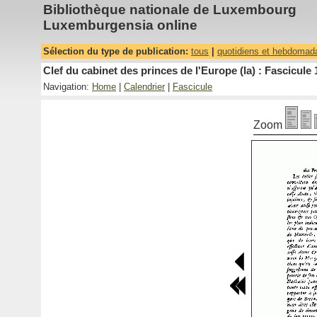
Bibliothèque nationale de Luxembourg
Luxemburgensia online
Sélection du type de publication:
tous
|
quotidiens et hebdomad
Clef du cabinet des princes de l'Europe (la) : Fascicule 
Navigation:
Home
|
Calendrier
|
Fascicule
Zoom