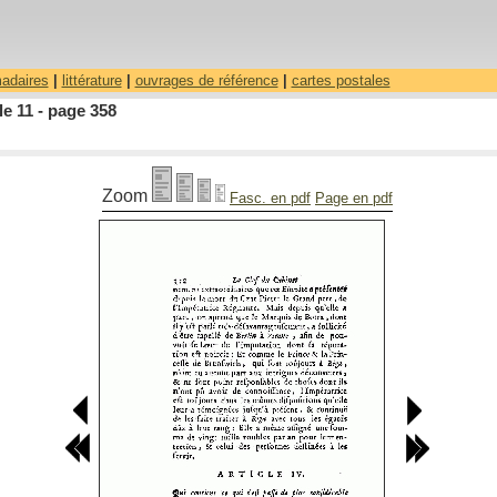
madaires
|
littérature
|
ouvrages de référence
|
cartes postales
le 11 - page 358
Zoom
Fasc. en pdf
Page en pdf