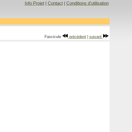
Info Projet
|
Contact
|
Conditions d'utilisation
Fascicule
précédent
|
suivant