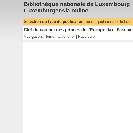
Bibliothèque nationale de Luxembourg
Luxemburgensia online
Sélection du type de publication:
tous
|
quotidiens et hebdo
Clef du cabinet des princes de l'Europe (la) : Fascicu
Navigation:
Home
|
Calendrier
|
Fascicule