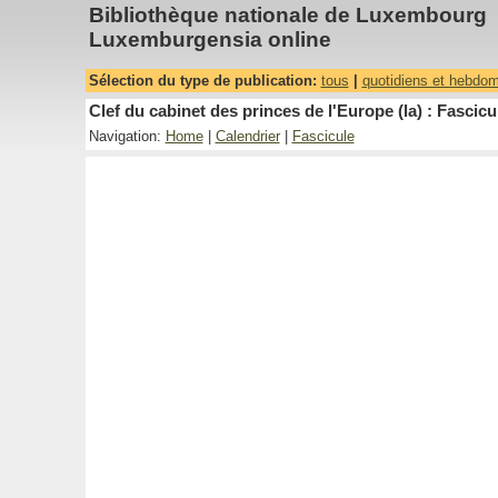
Bibliothèque nationale de Luxembourg
Luxemburgensia online
Sélection du type de publication:
tous
|
quotidiens et hebdo
Clef du cabinet des princes de l'Europe (la) : Fascicu
Navigation:
Home
|
Calendrier
|
Fascicule