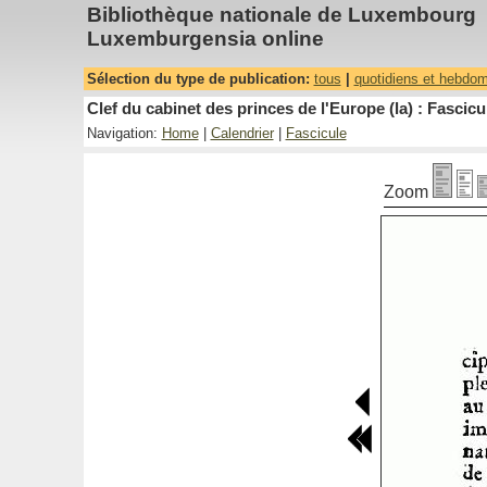
Bibliothèque nationale de Luxembourg
Luxemburgensia online
Sélection du type de publication:
tous
|
quotidiens et hebdo
Clef du cabinet des princes de l'Europe (la) : Fascicu
Navigation:
Home
|
Calendrier
|
Fascicule
Zoom