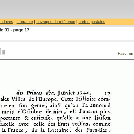
madaires
|
littérature
|
ouvrages de référence
|
cartes postales
le 01 - page 17
Fasc. en