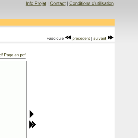
Info Projet
|
Contact
|
Conditions d'utilisation
Fascicule
précédent
|
suivant
df
Page en pdf