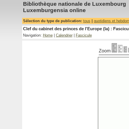
Bibliothèque nationale de Luxembourg
Luxemburgensia online
Sélection du type de publication:
tous
|
quotidiens et hebdo
Clef du cabinet des princes de l'Europe (la) : Fascicu
Navigation:
Home
|
Calendrier
|
Fascicule
Zoom