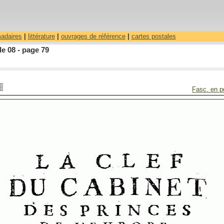
madaires
|
littérature
|
ouvrages de référence
|
cartes postales
le 08 - page 79
Fasc. en p