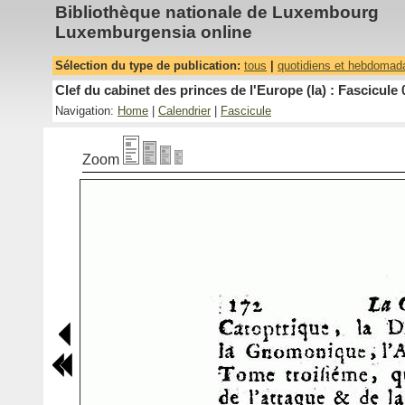
Bibliothèque nationale de Luxembourg
Luxemburgensia online
Sélection du type de publication:
tous
|
quotidiens et hebdomad
Clef du cabinet des princes de l'Europe (la) : Fascicule 
Navigation:
Home
|
Calendrier
|
Fascicule
Zoom