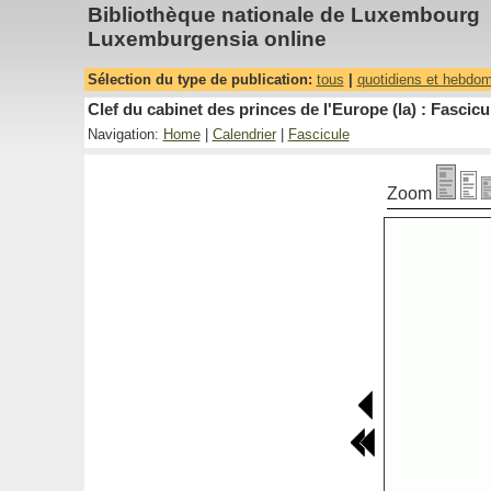
Bibliothèque nationale de Luxembourg
Luxemburgensia online
Sélection du type de publication:
tous
|
quotidiens et hebdo
Clef du cabinet des princes de l'Europe (la) : Fascicu
Navigation:
Home
|
Calendrier
|
Fascicule
Zoom