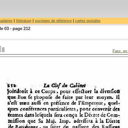
madaires
|
littérature
|
ouvrages de référence
|
cartes postales
le 03 - page 212
Fasc. en