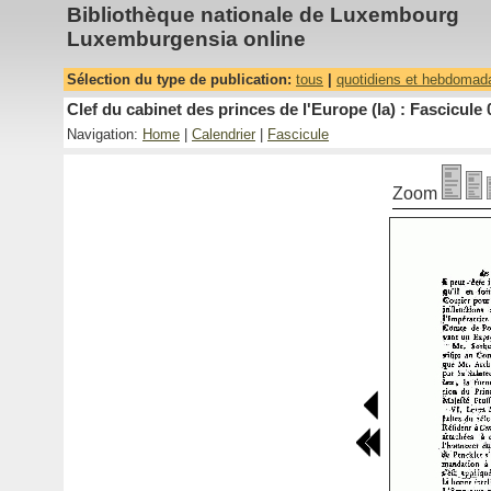
Bibliothèque nationale de Luxembourg
Luxemburgensia online
Sélection du type de publication:
tous
|
quotidiens et hebdomad
Clef du cabinet des princes de l'Europe (la) : Fascicule 
Navigation:
Home
|
Calendrier
|
Fascicule
Zoom