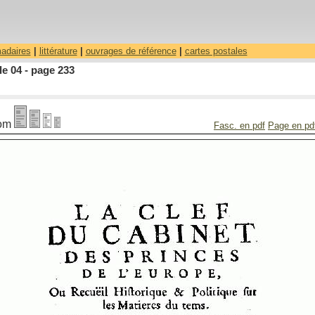
madaires
|
littérature
|
ouvrages de référence
|
cartes postales
le 04 - page 233
om
Fasc. en pdf
Page en pd