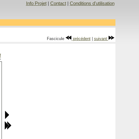
Info Projet
|
Contact
|
Conditions d'utilisation
Fascicule
précédent
|
suivant
f