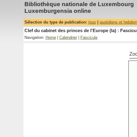
Bibliothèque nationale de Luxembourg
Luxemburgensia online
Sélection du type de publication:
tous
|
quotidiens et hebdo
Clef du cabinet des princes de l'Europe (la) : Fascicu
Navigation:
Home
|
Calendrier
|
Fascicule
Zo