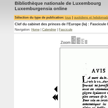
Bibliothèque nationale de Luxembourg
Luxemburgensia online
Sélection du type de publication:
tous
|
quotidiens et hebdomad
Clef du cabinet des princes de l'Europe (la) : Fascicule 
Navigation:
Home
|
Calendrier
|
Fascicule
Zoom