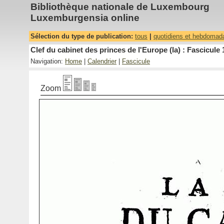
Bibliothèque nationale de Luxembourg
Luxemburgensia online
Sélection du type de publication:
tous
|
quotidiens et hebdomad
Clef du cabinet des princes de l'Europe (la) : Fascicule 
Navigation:
Home
|
Calendrier
|
Fascicule
Zoom