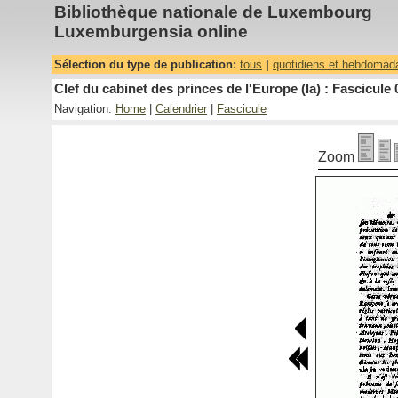
Bibliothèque nationale de Luxembourg
Luxemburgensia online
Sélection du type de publication:
tous
|
quotidiens et hebdomad
Clef du cabinet des princes de l'Europe (la) : Fascicule 
Navigation:
Home
|
Calendrier
|
Fascicule
Zoom