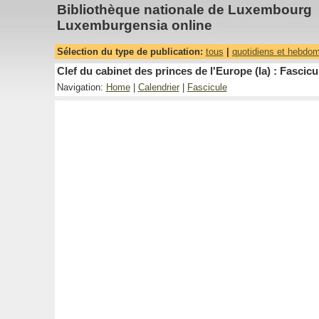
Bibliothèque nationale de Luxembourg
Luxemburgensia online
Sélection du type de publication:
tous
|
quotidiens et hebdo
Clef du cabinet des princes de l'Europe (la) : Fascicu
Navigation:
Home
|
Calendrier
|
Fascicule