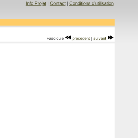
Info Projet
|
Contact
|
Conditions d'utilisation
Fascicule
précédent
|
suivant