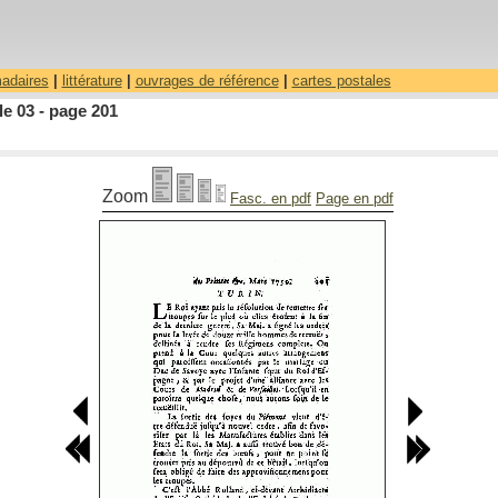
madaires
|
littérature
|
ouvrages de référence
|
cartes postales
le 03 - page 201
Zoom
Fasc. en pdf
Page en pdf