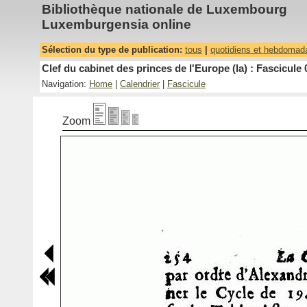
Bibliothèque nationale de Luxembourg
Luxemburgensia online
Sélection du type de publication:
tous
|
quotidiens et hebdomad
Clef du cabinet des princes de l'Europe (la) : Fascicule 
Navigation:
Home
|
Calendrier
|
Fascicule
Zoom