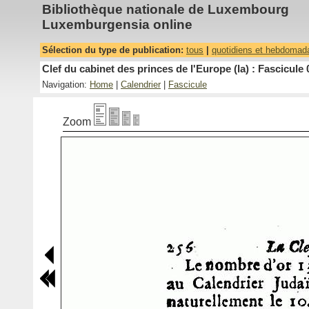
Bibliothèque nationale de Luxembourg
Luxemburgensia online
Sélection du type de publication:
tous
|
quotidiens et hebdomad
Clef du cabinet des princes de l'Europe (la) : Fascicule 
Navigation:
Home
|
Calendrier
|
Fascicule
Zoom