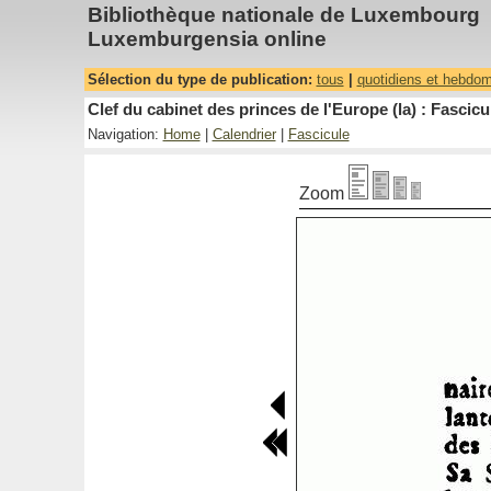
Bibliothèque nationale de Luxembourg
Luxemburgensia online
Sélection du type de publication:
tous
|
quotidiens et hebdo
Clef du cabinet des princes de l'Europe (la) : Fascicu
Navigation:
Home
|
Calendrier
|
Fascicule
Zoom