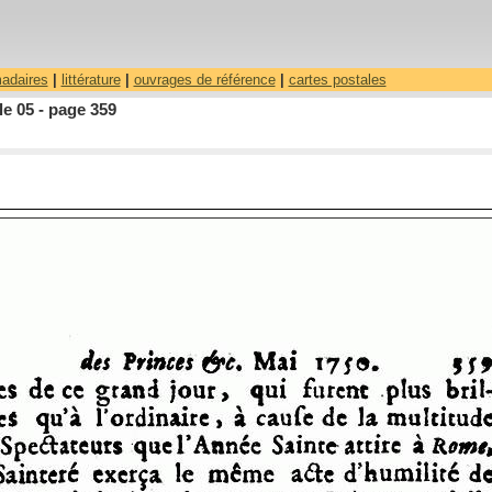
madaires
|
littérature
|
ouvrages de référence
|
cartes postales
le 05 - page 359