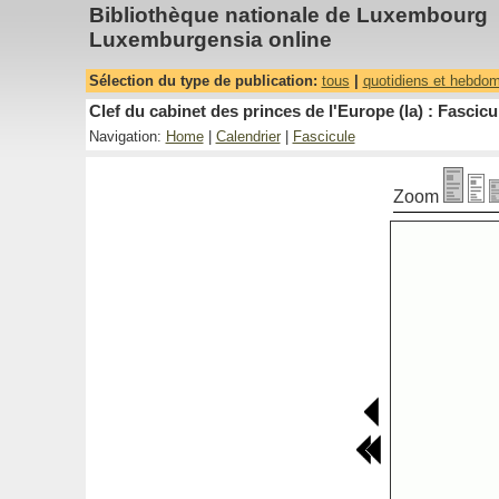
Bibliothèque nationale de Luxembourg
Luxemburgensia online
Sélection du type de publication:
tous
|
quotidiens et hebdo
Clef du cabinet des princes de l'Europe (la) : Fascicu
Navigation:
Home
|
Calendrier
|
Fascicule
Zoom