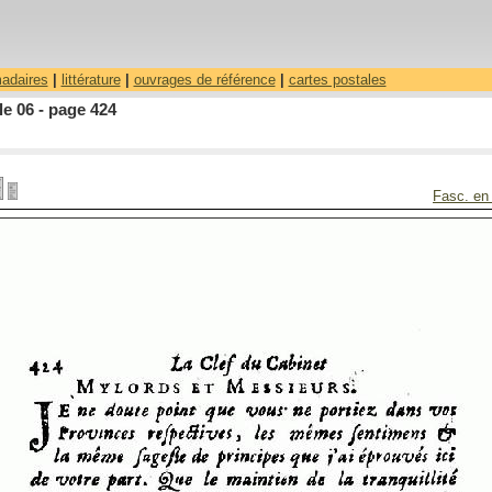
madaires
|
littérature
|
ouvrages de référence
|
cartes postales
le 06 - page 424
Fasc. en