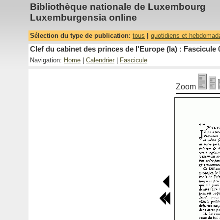
Bibliothèque nationale de Luxembourg
Luxemburgensia online
Sélection du type de publication:
tous
|
quotidiens et hebdomad
Clef du cabinet des princes de l'Europe (la) : Fascicule 
Navigation:
Home
|
Calendrier
|
Fascicule
Zoom