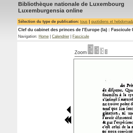
Bibliothèque nationale de Luxembourg
Luxemburgensia online
Sélection du type de publication:
tous
|
quotidiens et hebdomad
Clef du cabinet des princes de l'Europe (la) : Fascicule 
Navigation:
Home
|
Calendrier
|
Fascicule
Zoom