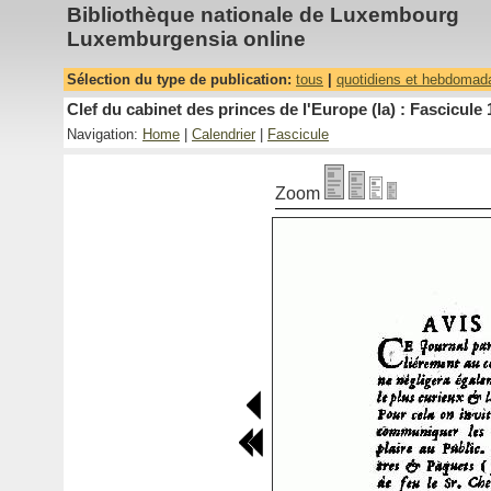
Bibliothèque nationale de Luxembourg
Luxemburgensia online
Sélection du type de publication:
tous
|
quotidiens et hebdomad
Clef du cabinet des princes de l'Europe (la) : Fascicule 
Navigation:
Home
|
Calendrier
|
Fascicule
Zoom