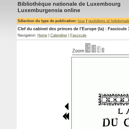
Bibliothèque nationale de Luxembourg
Luxemburgensia online
Sélection du type de publication:
tous
|
quotidiens et hebdomad
Clef du cabinet des princes de l'Europe (la) : Fascicule 
Navigation:
Home
|
Calendrier
|
Fascicule
Zoom