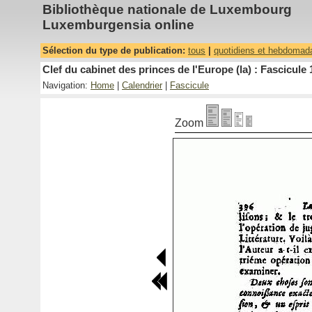
Bibliothèque nationale de Luxembourg
Luxemburgensia online
Sélection du type de publication:
tous
|
quotidiens et hebdomad
Clef du cabinet des princes de l'Europe (la) : Fascicule 
Navigation:
Home
|
Calendrier
|
Fascicule
Zoom