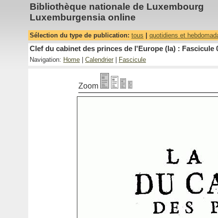
Bibliothèque nationale de Luxembourg
Luxemburgensia online
Sélection du type de publication:
tous
|
quotidiens et hebdomad
Clef du cabinet des princes de l'Europe (la) : Fascicule 
Navigation:
Home
|
Calendrier
|
Fascicule
Zoom