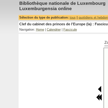
Bibliothèque nationale de Luxembourg
Luxemburgensia online
Sélection du type de publication:
tous
|
quotidiens et hebdo
Clef du cabinet des princes de l'Europe (la) : Fascicu
Navigation:
Home
|
Calendrier
|
Fascicule
Z