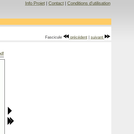
Info Projet
|
Contact
|
Conditions d'utilisation
Fascicule
précédent
|
suivant
pdf