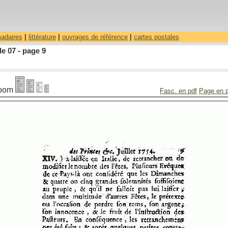
madaires
|
littérature
|
ouvrages de référence
|
cartes postales
le 07 - page 9
oom
Fasc. en pdf
Page en 