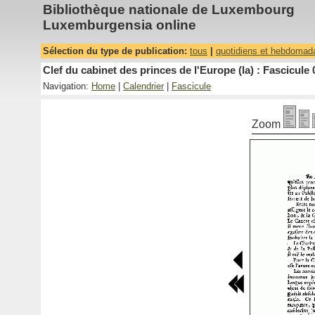
Bibliothèque nationale de Luxembourg
Luxemburgensia online
Sélection du type de publication:
tous
|
quotidiens et hebdomad
Clef du cabinet des princes de l'Europe (la) : Fascicule 
Navigation:
Home
|
Calendrier
|
Fascicule
Zoom