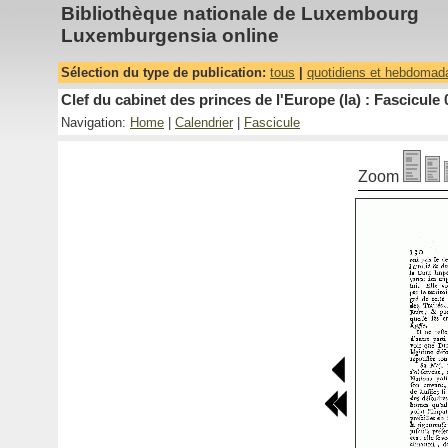
Bibliothèque nationale de Luxembourg
Luxemburgensia online
Sélection du type de publication:
tous
|
quotidiens et hebdomad
Clef du cabinet des princes de l'Europe (la) : Fascicule 
Navigation:
Home
|
Calendrier
|
Fascicule
Zoom