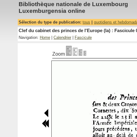
Bibliothèque nationale de Luxembourg
Luxemburgensia online
Sélection du type de publication:
tous
|
quotidiens et hebdomad
Clef du cabinet des princes de l'Europe (la) : Fascicule 
Navigation:
Home
|
Calendrier
|
Fascicule
Zoom