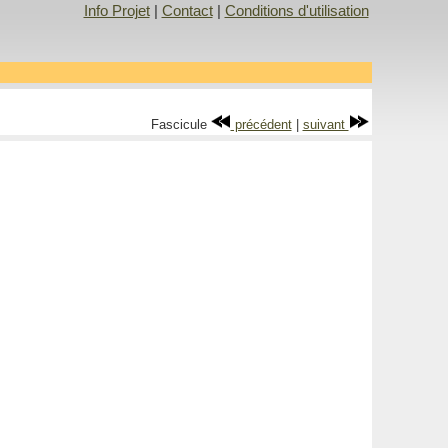
Info Projet
|
Contact
|
Conditions d'utilisation
Fascicule
précédent
|
suivant