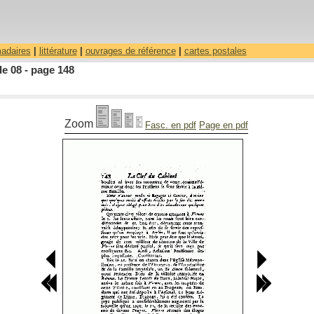
madaires
|
littérature
|
ouvrages de référence
|
cartes postales
le 08 - page 148
Zoom
Fasc. en pdf
Page en pdf