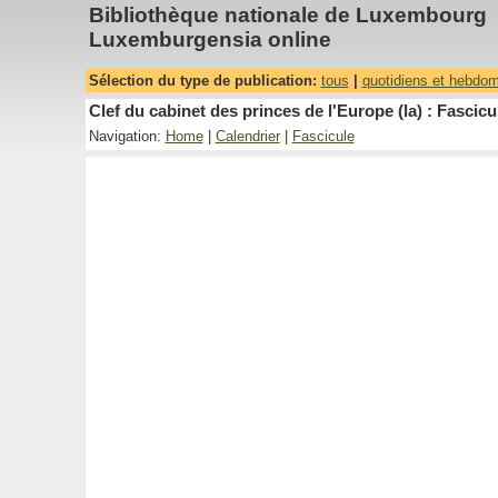
Bibliothèque nationale de Luxembourg
Luxemburgensia online
Sélection du type de publication:
tous
|
quotidiens et hebdo
Clef du cabinet des princes de l'Europe (la) : Fascicu
Navigation:
Home
|
Calendrier
|
Fascicule