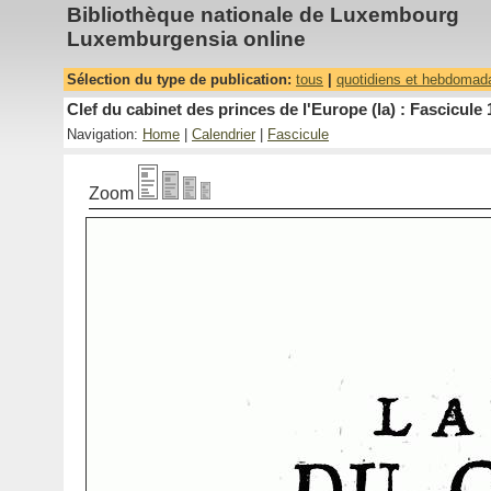
Bibliothèque nationale de Luxembourg
Luxemburgensia online
Sélection du type de publication:
tous
|
quotidiens et hebdomad
Clef du cabinet des princes de l'Europe (la) : Fascicule 
Navigation:
Home
|
Calendrier
|
Fascicule
Zoom