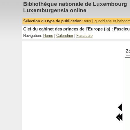
Bibliothèque nationale de Luxembourg
Luxemburgensia online
Sélection du type de publication:
tous
|
quotidiens et hebdo
Clef du cabinet des princes de l'Europe (la) : Fascicu
Navigation:
Home
|
Calendrier
|
Fascicule
Z