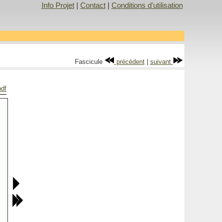
Info Projet
|
Contact
|
Conditions d'utilisation
Fascicule
précédent
|
suivant
pdf