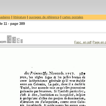
madaires
|
littérature
|
ouvrages de référence
|
cartes postales
le 11 - page 389
oom
Fasc. en pdf
Page en 