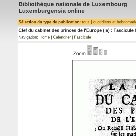
Bibliothèque nationale de Luxembourg
Luxemburgensia online
Sélection du type de publication:
tous
|
quotidiens et hebdomad
Clef du cabinet des princes de l'Europe (la) : Fascicule 
Navigation:
Home
|
Calendrier
|
Fascicule
Zoom