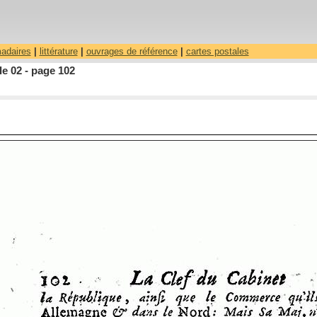
madaires
|
littérature
|
ouvrages de référence
|
cartes postales
le 02 - page 102