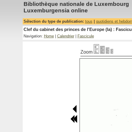
Bibliothèque nationale de Luxembourg
Luxemburgensia online
Sélection du type de publication:
tous
|
quotidiens et hebdo
Clef du cabinet des princes de l'Europe (la) : Fascicu
Navigation:
Home
|
Calendrier
|
Fascicule
Zoom