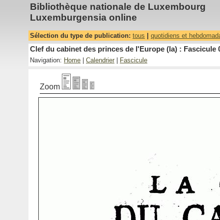
Bibliothèque nationale de Luxembourg
Luxemburgensia online
Sélection du type de publication:
tous
|
quotidiens et hebdomad
Clef du cabinet des princes de l'Europe (la) : Fascicule 
Navigation:
Home
|
Calendrier
|
Fascicule
Zoom