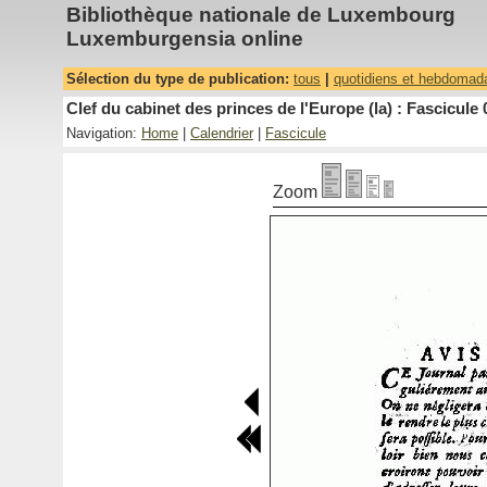
Bibliothèque nationale de Luxembourg
Luxemburgensia online
Sélection du type de publication:
tous
|
quotidiens et hebdomad
Clef du cabinet des princes de l'Europe (la) : Fascicule 
Navigation:
Home
|
Calendrier
|
Fascicule
Zoom