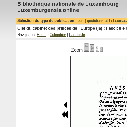
Bibliothèque nationale de Luxembourg
Luxemburgensia online
Sélection du type de publication:
tous
|
quotidiens et hebdomad
Clef du cabinet des princes de l'Europe (la) : Fascicule 
Navigation:
Home
|
Calendrier
|
Fascicule
Zoom