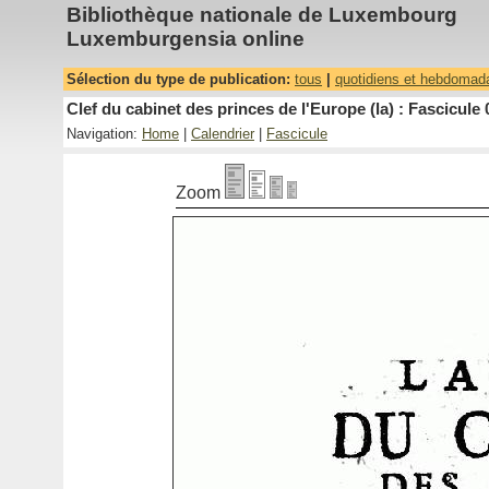
Bibliothèque nationale de Luxembourg
Luxemburgensia online
Sélection du type de publication:
tous
|
quotidiens et hebdomad
Clef du cabinet des princes de l'Europe (la) : Fascicule 
Navigation:
Home
|
Calendrier
|
Fascicule
Zoom