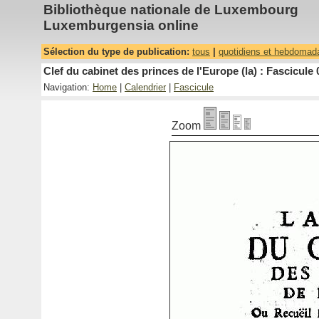
Bibliothèque nationale de Luxembourg
Luxemburgensia online
Sélection du type de publication:
tous
|
quotidiens et hebdomad
Clef du cabinet des princes de l'Europe (la) : Fascicule 
Navigation:
Home
|
Calendrier
|
Fascicule
Zoom