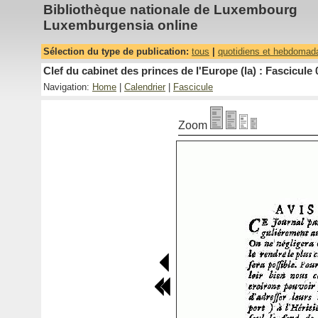
Bibliothèque nationale de Luxembourg
Luxemburgensia online
Sélection du type de publication:
tous
|
quotidiens et hebdomad
Clef du cabinet des princes de l'Europe (la) : Fascicule 
Navigation:
Home
|
Calendrier
|
Fascicule
Zoom