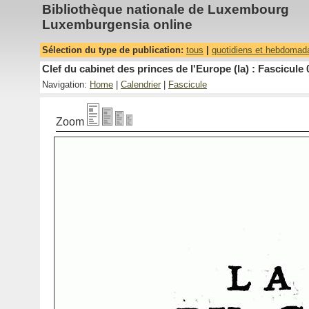
Bibliothèque nationale de Luxembourg
Luxemburgensia online
Sélection du type de publication:
tous
|
quotidiens et hebdomad
Clef du cabinet des princes de l'Europe (la) : Fascicule 
Navigation:
Home
|
Calendrier
|
Fascicule
Zoom