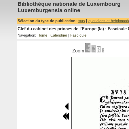
Bibliothèque nationale de Luxembourg
Luxemburgensia online
Sélection du type de publication:
tous
|
quotidiens et hebdomad
Clef du cabinet des princes de l'Europe (la) : Fascicule 
Navigation:
Home
|
Calendrier
|
Fascicule
Zoom