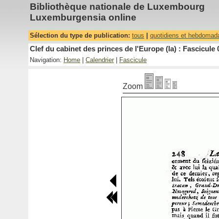
Bibliothèque nationale de Luxembourg
Luxemburgensia online
Sélection du type de publication:
tous
|
quotidiens et hebdomad
Clef du cabinet des princes de l'Europe (la) : Fascicule 
Navigation:
Home
|
Calendrier
|
Fascicule
Zoom