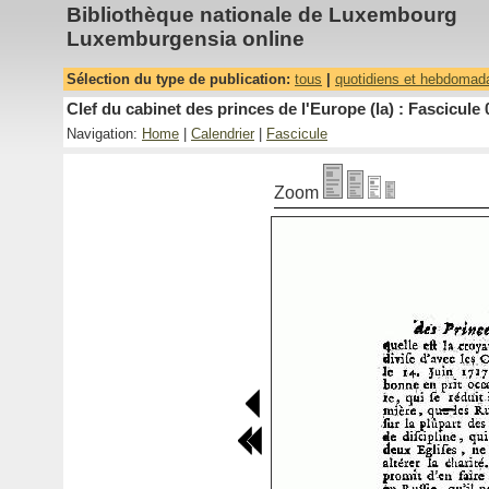
Bibliothèque nationale de Luxembourg
Luxemburgensia online
Sélection du type de publication:
tous
|
quotidiens et hebdomad
Clef du cabinet des princes de l'Europe (la) : Fascicule 
Navigation:
Home
|
Calendrier
|
Fascicule
Zoom