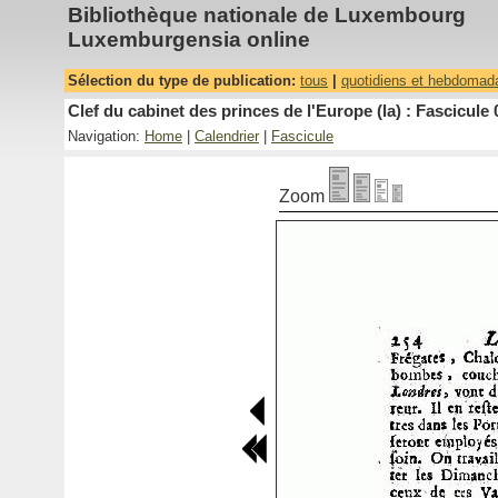
Bibliothèque nationale de Luxembourg
Luxemburgensia online
Sélection du type de publication:
tous
|
quotidiens et hebdomad
Clef du cabinet des princes de l'Europe (la) : Fascicule 
Navigation:
Home
|
Calendrier
|
Fascicule
Zoom