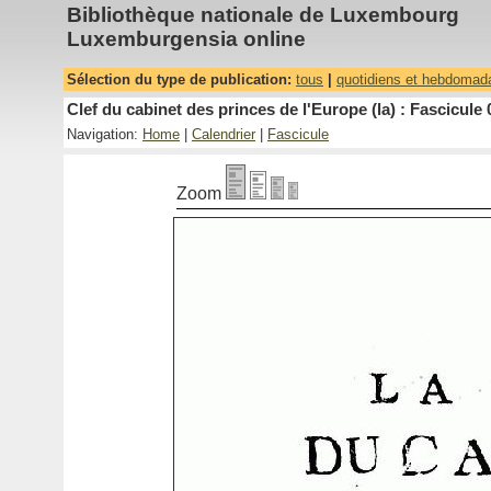
Bibliothèque nationale de Luxembourg
Luxemburgensia online
Sélection du type de publication:
tous
|
quotidiens et hebdomad
Clef du cabinet des princes de l'Europe (la) : Fascicule 
Navigation:
Home
|
Calendrier
|
Fascicule
Zoom