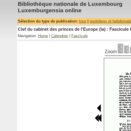
Bibliothèque nationale de Luxembourg
Luxemburgensia online
Sélection du type de publication:
tous
|
quotidiens et hebdomad
Clef du cabinet des princes de l'Europe (la) : Fascicule 
Navigation:
Home
|
Calendrier
|
Fascicule
Zoom