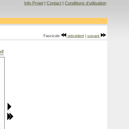
Info Projet
|
Contact
|
Conditions d'utilisation
Fascicule
précédent
|
suivant
pdf