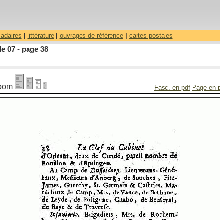
madaires
|
littérature
|
ouvrages de référence
|
cartes postales
le 07 - page 38
oom
Fasc. en pdf
Page en 