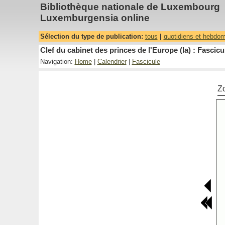
Bibliothèque nationale de Luxembourg
Luxemburgensia online
Sélection du type de publication:
tous
|
quotidiens et hebdo
Clef du cabinet des princes de l'Europe (la) : Fascicu
Navigation:
Home
|
Calendrier
|
Fascicule
Z