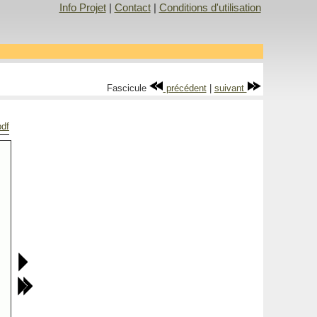
Info Projet
|
Contact
|
Conditions d'utilisation
Fascicule
précédent
|
suivant
pdf