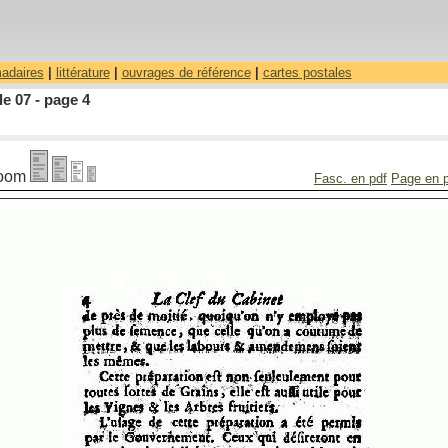
madaires
|
littérature
|
ouvrages de référence
|
cartes postales
le 07 - page 4
oom
Fasc. en pdf
Page en 