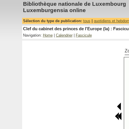
Bibliothèque nationale de Luxembourg
Luxemburgensia online
Sélection du type de publication:
tous
|
quotidiens et hebdo
Clef du cabinet des princes de l'Europe (la) : Fascicu
Navigation:
Home
|
Calendrier
|
Fascicule
Z